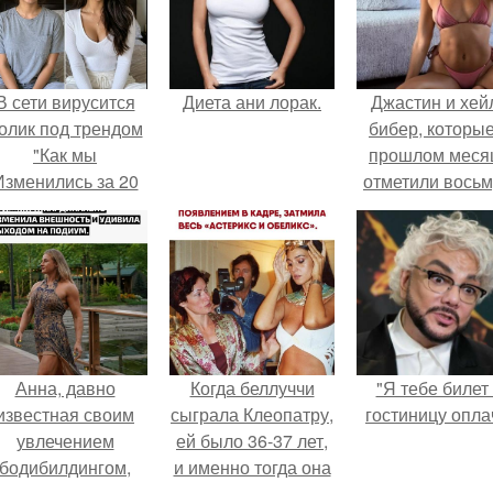
В сети вирусится
Диета ани лорак.
Джастин и хей
олик под трендом
бибер, которые
"Как мы
прошлом меся
Изменились за 20
отметили вось
лет".
годовщину
помолвки, пока
новые фото 
совместного
отдыха.
Анна, давно
Когда беллуччи
"Я тебе билет
известная своим
сыграла Клеопатру,
гостиницу опла
увлечением
ей было 36-37 лет,
бодибилдингом,
и именно тогда она