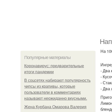
Нап
На 100
Популярные материалы
Ингре
Коронавирус: предварительные
- Два
итоги пандемии
- Кусо
В соцсетях набирают популярность
- Ста
чипсы из крапивы, которые
- Два
пользователи в комментариях
Приго
называют неожиданно вкусными.
Лимон
Жена Курбана Омарова Валерия
бленд