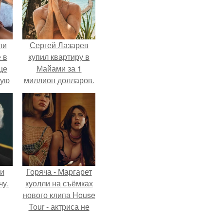
ли
Сергей Лазарев
 в
купил квартиру в
це
Майами за 1
мую
миллион долларов.
зали
с
 и
Горяча - Маргарет
чу.
куолли на съёмках
нового клипа House
Tour - актриса не