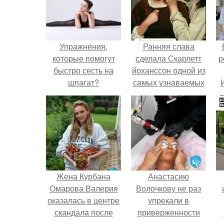
Упражнения,
Ранняя слава
которые помогут
сделала Скарлетт
р
быстро сесть на
йоханссон одной из
шпагат?
самых узнаваемых
актрис голливуда,
но за глянцевым
фасадом
скрывалась
огромная
неуверенность.
Жена Курбана
Анастасию
Омарова Валерия
Волочкову не раз
оказалась в центре
упрекали в
скандала после
приверженности