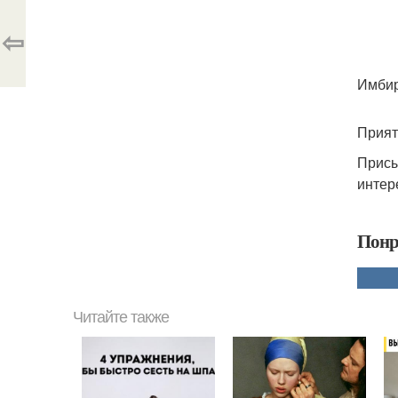
⇦
Имбир
Прият
Присы
интер
Понр
Читайте также