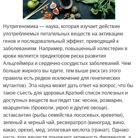
Нутригеномика — наука, которая изучает действие
употребляемых питательных веществ на активацию
генов и последовательный эффект, приводящий к
заболеваниям. Например, повышенный холестерин в
крови является предиктором риска развития
Альцгеймера и сердечно-сосудистых заболеваний. Чем
больше жирного вы едите, тем выше риск (из этого
правила есть редкое исключение для генетических
мутантов). Эта наука может дать ответ на вопрос, что бы
такое съесть для здоровья.Краткий список полезных и
доступных веществ выглядит так: чеснок, розмарин,
кварцентин (брокколи, укроп и другие овощи),
астаксантин (рыбы семейства лососевых, креветки),
зеленый и черный чай, ресвератрол (виноград, вино,
какао, орехи), мед, эллаговая кислота (гранат). Однако
часть этих веществ понижают активность ферментов, а