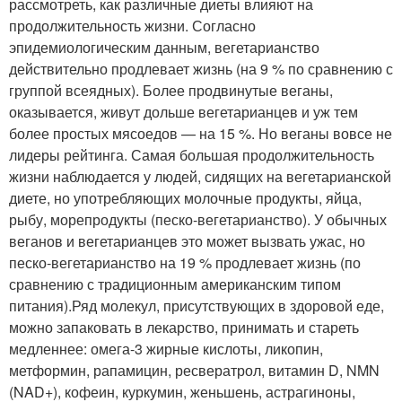
рассмотреть, как различные диеты влияют на
продолжительность жизни. Согласно
эпидемиологическим данным, вегетарианство
действительно продлевает жизнь (на 9 % по сравнению с
группой всеядных). Более продвинутые веганы,
оказывается, живут дольше вегетарианцев и уж тем
более простых мясоедов — на 15 %. Но веганы вовсе не
лидеры рейтинга. Самая большая продолжительность
жизни наблюдается у людей, сидящих на вегетарианской
диете, но употребляющих молочные продукты, яйца,
рыбу, морепродукты (песко-вегетарианство). У обычных
веганов и вегетарианцев это может вызвать ужас, но
песко-вегетарианство на 19 % продлевает жизнь (по
сравнению с традиционным американским типом
питания).Ряд молекул, присутствующих в здоровой еде,
можно запаковать в лекарство, принимать и стареть
медленнее: омега-3 жирные кислоты, ликопин,
метформин, рапамицин, ресвератрол, витамин D, NMN
(NAD+), кофеин, куркумин, женьшень, астрагиноны,