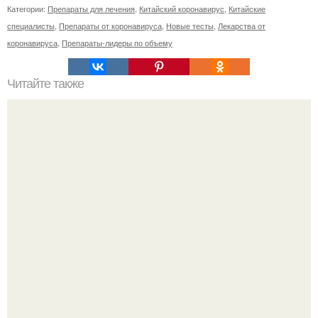
Категории:
Препараты для лечения
,
Китайский коронавирус
,
Китайские
специалисты
,
Препараты от коронавируса
,
Новые тесты
,
Лекарства от
коронавируса
,
Препараты-лидеры по объему
Читайте также
6 белковых салатиков для правильного ужина.