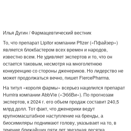
Илья Дугин / Фармацевтический вестник
То, что препарат Lipitor компании Pfizer («Пфайзер»)
является блокбастером всех времен и народов,
известно всем. Не удивляет экспертов и то, что он
остается таковым, несмотря на многолетнюю
конкуренцию со стороны дженериков. Но лидерство не
может продолжаться вечно, пишет FiercePharma.
На титул «короля фармы» всерьез нацелился препарат
Humira компании AbbVie («ЭббВи»). По прогнозам
экспертов, к 2024 г. его объем продаж составит 240,5
млрд долл. Тот факт, что дженерики ведут
крупномасштабное наступление на бренды, а
биосимиляры поднимают голову, указывает на то, в
течение ближайших пяти лет звездная десятка