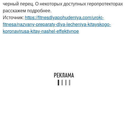
черный перец. О некоторых доступных геропротекторах
расскажем подробнее.
Источник:
https://fitnesdlyapohudeniya.com/uroki-
fitnesa/nazvany-preparaty-dlya-lecheniya-kitayskogo-
koronavirusa-kitay-nashel-effektivnoe