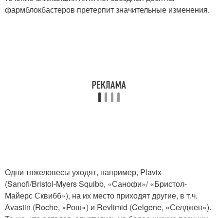
фармблокбастеров претерпит значительные изменения.
Одни тяжеловесы уходят, например, Plavix
(Sanofi/Bristol-Myers Squibb, «Санофи»/ «Бристол-
Майерс Сквибб»), на их место приходят другие, в т.ч.
Avastin (Roche, «Рош») и Revlimid (Celgene, «Селджен»).