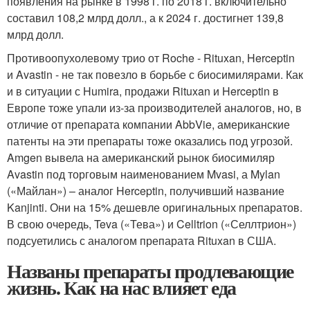
появления на рынке в 1998 г. по 2018 г. включительно
составил 108,2 млрд долл., а к 2024 г. достигнет 139,8
млрд долл.
Противоопухолевому трио от Roche - Rituxan, Herceptin
и Avastin - не так повезло в борьбе с биосимилярами. Как
и в ситуации с Humira, продажи Rituxan и Herceptin в
Европе тоже упали из-за производителей аналогов, но, в
отличие от препарата компании AbbVie, американские
патенты на эти препараты тоже оказались под угрозой.
Amgen вывела на американский рынок биосимиляр
Avastin под торговым наименованием Mvasi, а Mylan
(«Майлан») – аналог Herceptin, получивший название
Kanjinti. Они на 15% дешевле оригинальных препаратов.
В свою очередь, Teva («Тева») и Celltrion («Селлтрион»)
подсуетились с аналогом препарата Rituxan в США.
Названы препараты продлевающие
жизнь. Как на нас влияет еда