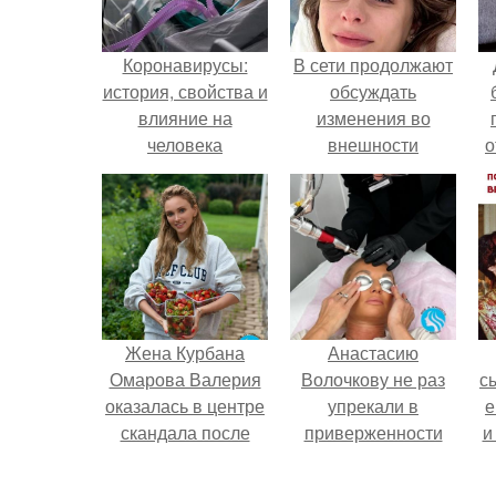
Коронавирусы:
В сети продолжают
история, свойства и
обсуждать
влияние на
изменения во
человека
внешности
о
актрисы.
п
Жена Курбана
Анастасию
Омарова Валерия
Волочкову не раз
с
оказалась в центре
упрекали в
е
скандала после
приверженности
и
визита блогера
устаревшим бьюти -
Марины ильиной в
процедурам.
в