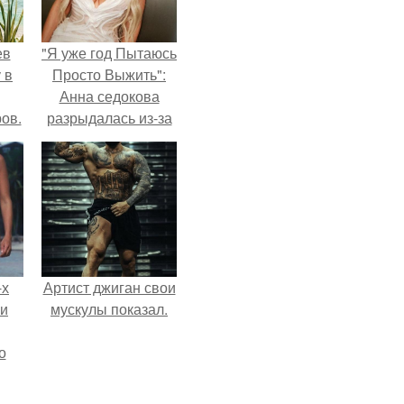
ев
"Я уже год Пытаюсь
 в
Просто Выжить":
Анна седокова
ов.
разрыдалась из-за
жесткой травли и
проклятий в сети.
-х
Артист джиган свои
ли
мускулы показал.
о