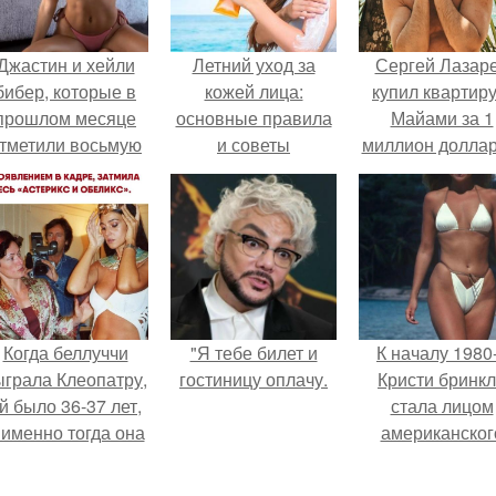
Джастин и хейли
Летний уход за
Сергей Лазар
бибер, которые в
кожей лица:
купил квартиру
прошлом месяце
основные правила
Майами за 1
тметили восьмую
и советы
миллион доллар
годовщину
омолвки, показали
новые фото с
совместного
отдыха.
Когда беллуччи
"Я тебе билет и
К началу 1980
ыграла Клеопатру,
гостиницу оплачу.
Кристи бринк
й было 36-37 лет,
стала лицом
 именно тогда она
американског
находилась на
моделинга и
ершине карьеры.
главным