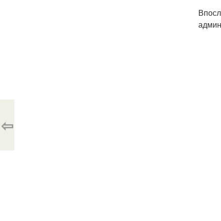
Впосл
админ
⇦