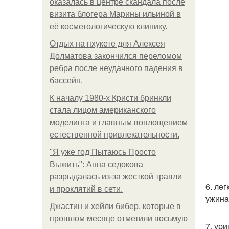
оказалась в центре скандала после
визита блогера Марины ильиной в
её косметологическую клинику.
Отдых на пхукете для Алексея
Долматова закончился переломом
ребра после неудачного падения в
бассейн.
К началу 1980-х Кристи бринкли
стала лицом американского
моделинга и главным воплощением
естественной привлекательности.
"Я уже год Пытаюсь Просто
Выжить": Анна седокова
разрыдалась из-за жесткой травли
6. лe
и проклятий в сети.
ужинa
Джастин и хейли бибер, которые в
прошлом месяце отметили восьмую
7. уp