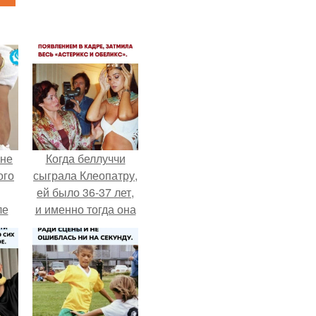
 не
Когда беллуччи
ого
сыграла Клеопатру,
ей было 36-37 лет,
ле
и именно тогда она
ых
находилась на
вершине карьеры.