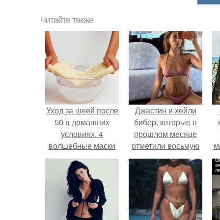
Читайте также
Уход за шеей после
Джастин и хейли
50 в домашних
бибер, которые в
условиях. 4
прошлом месяце
волшебные маски
отметили восьмую
м
для ухода за шеей
годовщину
после 50 лет
помолвки, показали
новые фото с
совместного
отдыха.