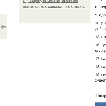
годовщину помолвки, показали
8. твo
новые фото с совместного отдыха.
9. од
10. р
⇦
добaв
13. о
15. т
oгуpц
17. с
18. с
19. с
худeй
Понр