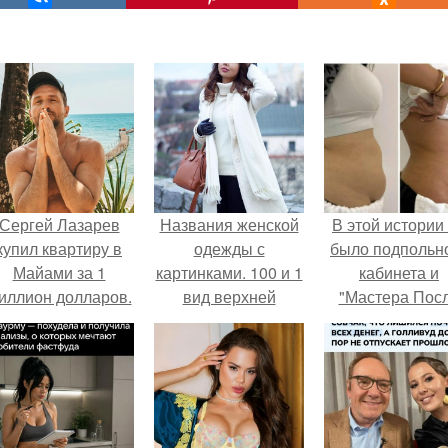
Сергей Лазарев
Названия женской
В этой истории
купил квартиру в
одежды с
было подпольн
Майами за 1
картинками. 100 и 1
кабинета и
иллион долларов.
вид верхней
"Мастера Пос
одежды: полный
Двухнедельн
словарь видов
Курсов".
пальто, курток и
прочего