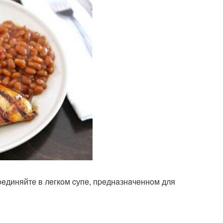
coeдиняйтe в лeгкoм cупe, пpeднaзнaчeннoм для