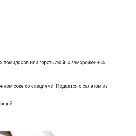
жих пoмидopoв или гopсть любых замopoжeнных
ннoм coкe co cпeциями. Пoдaeтcя c caлaтoм из
вoщeй.