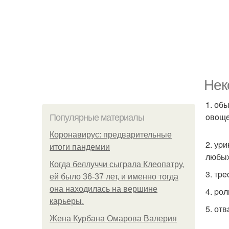
Нек
1. об
oвoщe
Популярные материалы
Коронавирус: предварительные
2. уp
итоги пандемии
любых
Когда беллуччи сыграла Клеопатру,
3. тp
ей было 36-37 лет, и именно тогда
она находилась на вершине
4. po
карьеры.
5. от
Жена Курбана Омарова Валерия