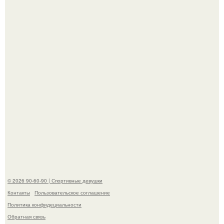
"Я уже год Пытаюсь Просто Выжить": Анна седокова
разрыдалась из-за жесткой травли и проклятий в сети.
Анастасию Волочкову не раз упрекали в
приверженности устаревшим бьюти - процедурам.
© 2026 90-60-90 | Спортивные девушки
Контакты
Пользовательское соглашение
Политика конфидециальности
Обратная связь