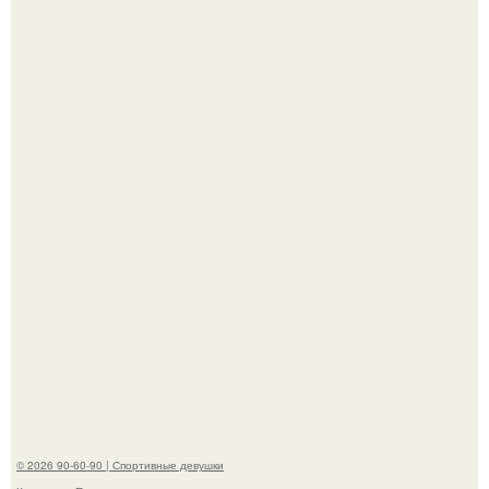
"Я уже год Пытаюсь Просто Выжить": Анна седокова
разрыдалась из-за жесткой травли и проклятий в сети.
Жена Курбана Омарова Валерия оказалась в центре
скандала после визита блогера Марины ильиной в её
косметологическую клинику.
© 2026 90-60-90 | Спортивные девушки