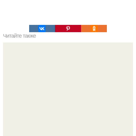
Читайте также
Целлюлит на 70% - это последствия того, как ты
питаешься.