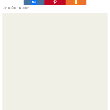
Читайте также
3 осенних витаминизированных напитка.
Ранняя слава сделала Скарлетт йоханссон одной из
самых узнаваемых актрис голливуда, но за глянцевым