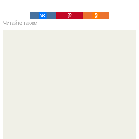
Читайте также
Прически которые молодят женщину посл. Лучшие
прически, которые молодят женщину после 30-35 лет