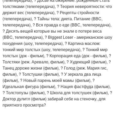
(телепередача), ? Досье на ожирение: рожденные стать
толстяками (телепередача), ? Теория невероятности: что
держит вес (телепередача), ? Рецепты стройности
(телепередача), ? Тайны тела: диета. Питание (BBC,
телепередача), ? Вся правда о еде (BBС, телепередача),
? Десять вещей которые вы не знали о потере веса
(BBC, телепередача), ? Biggest Loser - американское шоу
похудения (шоу, телепередача), ? Картина маслом:
тонкий мир толстых (шоу, телепередача), ? Тонкий мир
толстых (док - фильм), ? Корпорация еда (док - фильм), ?
Толстяки (реж. Аревало, фильм), ? Худеющий (фильм), ?
Танец дороже жизни (фильм), ? Голод (реж. Мария гис,
фильм), ? Толстушки (фильм), ? У зеркала два лица
(фильм), ? Новый парень моей мамы (фильм), ?
Идеальная фигура (фильм), ? Нация фастфуда (фильм),
? Толстопузы (фильм), ? Школа для толстушек (фильм), ?
Доктор дулитл (фильм) забирай себе на стеночку, для
приятного просмотра?