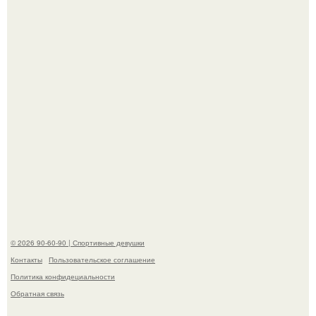
скандала после визита блогера Марины ильиной в её
косметологическую клинику.
В этой истории не было подпольного кабинета и
"Мастера После Двухнедельных Курсов".
© 2026 90-60-90 | Спортивные девушки
Контакты
Пользовательское соглашение
Политика конфидециальности
Обратная связь