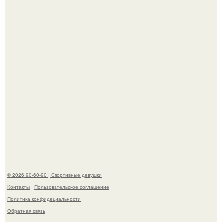
наследству.
Горяча - Маргарет куолли на съёмках нового клипа
House Tour - актриса не только появилась в кадре, но и
выступила в роли сорежиссёра проекта.
© 2026 90-60-90 | Спортивные девушки
Контакты
Пользовательское соглашение
Политика конфидециальности
Обратная связь