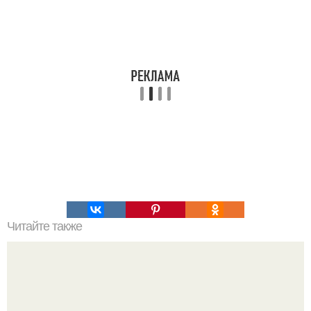
Читайте также