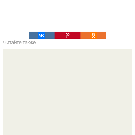
Читайте также
Не грусти сказала алиса рано или поздно все станет
понятно. - не грусти, - сказала Алисa.