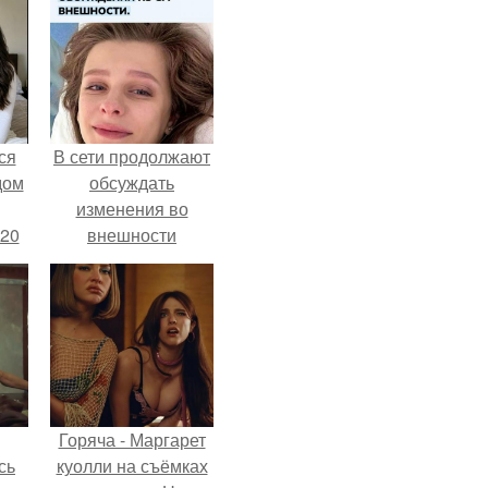
ся
В сети продолжают
дом
обсуждать
изменения во
 20
внешности
актрисы.
Горяча - Маргарет
сь
куолли на съёмках