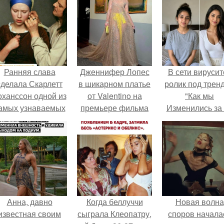
Ранняя слава
Дженнифер Лопес
В сети вирусит
сделала Скарлетт
в шикарном платье
ролик под трен
оханссон одной из
от Valentino на
"Как мы
амых узнаваемых
премьере фильма
Изменились за
актрис голливуда,
"Моя Пиратская
лет".
но за глянцевым
Свадьба" в Лос-
фасадом
анджелесе.
скрывалась
огромная
неуверенность.
Анна, давно
Когда беллуччи
Новая волна
известная своим
сыграла Клеопатру,
споров начала