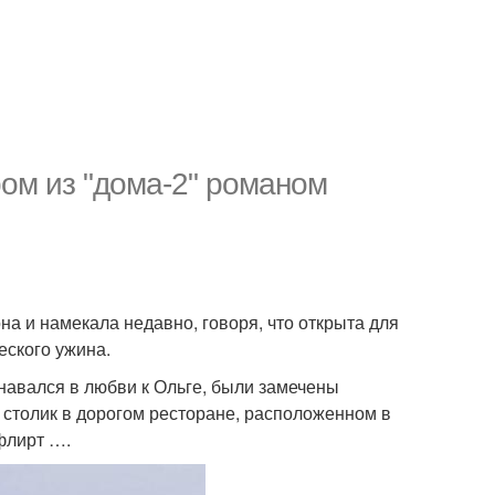
ром из "дома-2" романом
а и намекала недавно, говоря, что открыта для
ского ужина.
знавался в любви к Ольге, были замечены
й столик в дорогом ресторане, расположенном в
 флирт ….