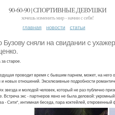
90-60-90 | СПОРТИВНЫЕ ДЕВУШКИ
хочешь изменить мир - начни с себя!
главная
новости
статьи
 Бузову сняли на свидании с ухаже
ценко.
 за старое.
едущая проводит время с бывшим парнем, может, на него он
 и новых отношений. Эксклюзивные подробности романтиче
ях звезда и молодой человек, который не раз публично при
е. Встреча экс - партнеров явно не была деловой: укромны
ва - Сити", интимная беседа, пара коктейлей, откровенный