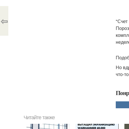
⇦
"Счет
Пороз
компл
недел
Подоб
Но вд
что-т
Понр
Читайте также