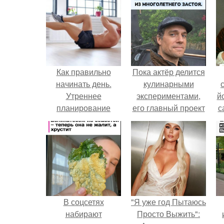
Как правильно
Пока актёр делится
начинать день.
кулинарными
Утреннее
экспериментами,
й
планирование
его главный проект
с
сделал серьёзный
шаг вперёд.
В соцсетях
"Я уже год Пытаюсь
набирают
Просто Выжить":