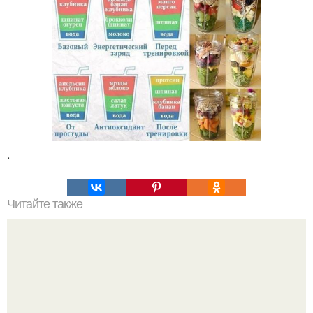
.
Читайте также