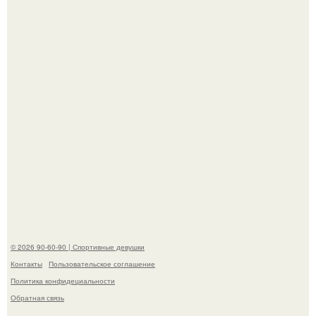
В этой истории не было подпольного кабинета и
"Мастера После Двухнедельных Курсов".
Анастасию Волочкову не раз упрекали в
приверженности устаревшим бьюти - процедурам.
© 2026 90-60-90 | Спортивные девушки
Контакты
Пользовательское соглашение
Политика конфидециальности
Обратная связь