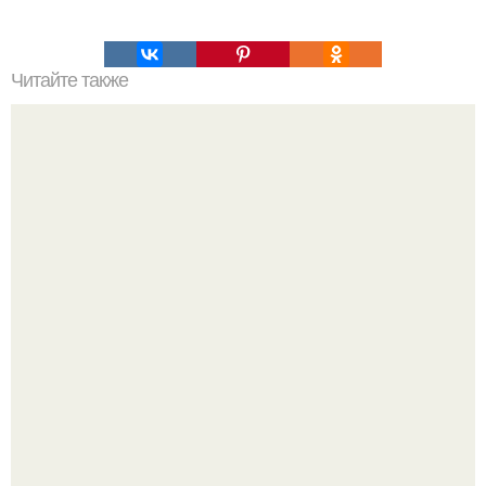
Читайте также
Творожная запеканка с изюмом ( без муки).