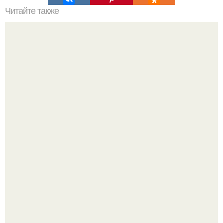
Читайте также
6 белковых салатиков для правильного ужина.
Бывший пришёл к своей сеньорите и потребовал
вернуть все подарки.