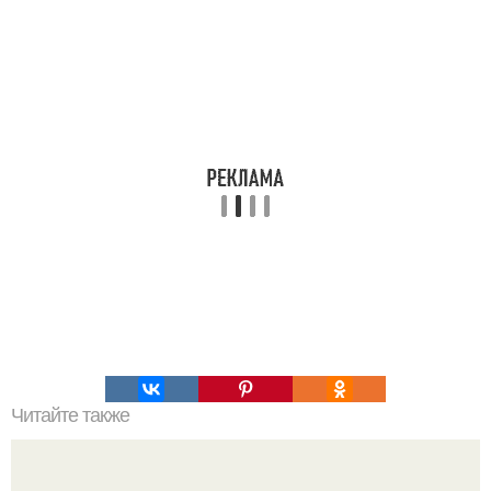
Читайте также