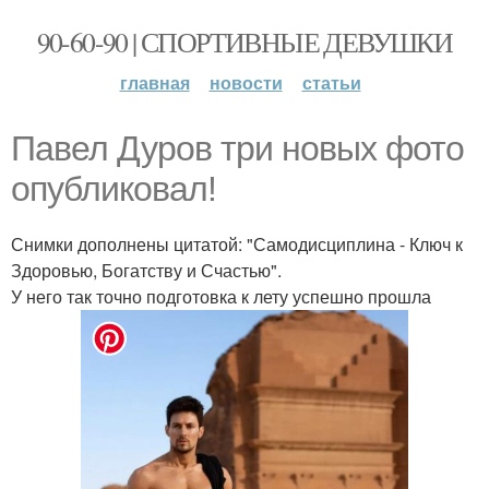
90-60-90 | СПОРТИВНЫЕ ДЕВУШКИ
главная
новости
статьи
Павел Дуров три новых фото
опубликовал!
Снимки дополнены цитатой: "Самодисциплина - Ключ к
Здоровью, Богатству и Счастью".
У него так точно подготовка к лету успешно прошла