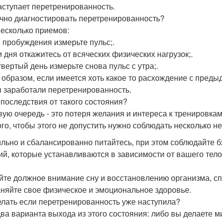
аступает перетренированность.
очно диагностировать перетренированность?
несколько приемов:
 пробуждения измерьте пульс;.
и дня откажитесь от всяческих физических нагрузок;.
твертый день измерьте снова пульс с утра;.
 образом, если имеется хоть какое то расхождение с пред
ы заработали перетренированность.
 последствия от такого состояния?
вую очередь - это потеря желания и интереса к тренировкам,
ого, чтобы этого не допустить нужно соблюдать несколько 
льно и сбалансированно питайтесь, при этом соблюдайте б
ий, которые устанавливаются в зависимости от вашего тело
йте должное внимание сну и восстановлению организма, спи
няйте свое физическое и эмоциональное здоровье.
елать если перетренированность уже наступила?
два варианта выхода из этого состояния: либо вы делаете м