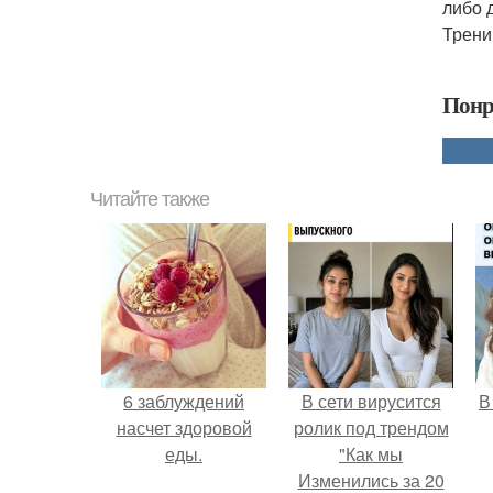
либо 
Трени
Понр
Читайте также
6 заблуждений
В сети вирусится
В
насчет здоровой
ролик под трендом
еды.
"Как мы
Изменились за 20