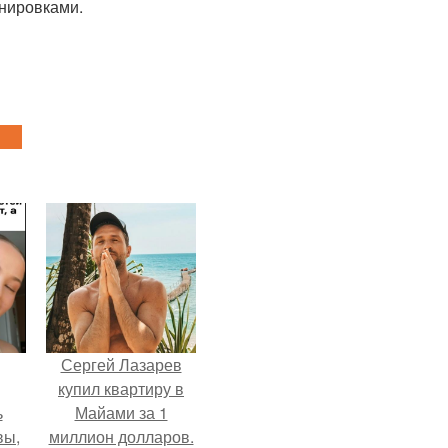
нировками.
Сергей Лазарев
купил квартиру в
ь
Майами за 1
вы,
миллион долларов.