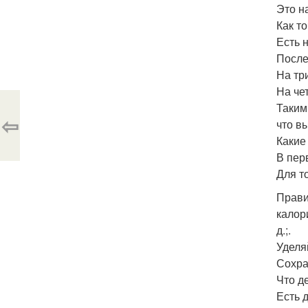
Это н
Как т
Есть 
После
На тр
На че
Таким
⇦
что в
Какие
В пер
Для т
Прави
калор
д.;.
Уделя
Сохра
Что д
Есть 