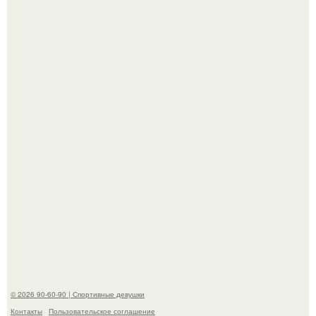
Горяча - Маргарет куолли на съёмках нового клипа
House Tour - актриса не только появилась в кадре, но и
выступила в роли сорежиссёра проекта.
Артист джиган свои мускулы показал.
© 2026 90-60-90 | Спортивные девушки
Контакты
Пользовательское соглашение