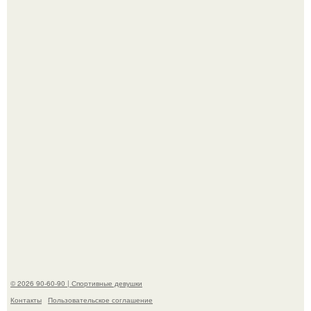
Девушка решила провести необычный эксперимент и на
протяжении 30 дней питалась одной шаурмой.
Артист джиган свои мускулы показал.
© 2026 90-60-90 | Спортивные девушки
Контакты
Пользовательское соглашение