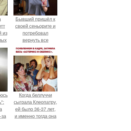
а
Бывший пришёл к
етт
своей сеньорите и
 из
потребовал
мых
вернуть все
да,
подарки.
ым
ь.
аюсь
Когда беллуччи
":
сыграла Клеопатру,
а
ей было 36-37 лет,
-за
и именно тогда она
 и
находилась на
ти.
вершине карьеры.