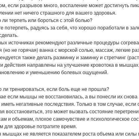
ом, если разрывов много, воспаление может достигнуть пика
лении нет ничего страшного для вашего здоровья.
 ли терпеть или бороться с этой болью?
е потерпеть, радуясь за себя, что хорошо поработали в зал
сделать.
ных источниках рекомендуют различные процедуры согреваю
я (но не горячая) ванна с морской солью, массаж, легкие 
ендуется также делать разминку и заминку и стретчинг (рас
ти действия направлены на улучшение кровотока в мышцах,
ановлению и уменьшению болевых ощущений.
 ли тренироваться, если боль еще не прошла?
чае если мышцы не восстановилась, а вы понесли их снова 
 иметь негативные последствия. Только в том случае, если 
ая восстановиться, это может вызвать состояние перетрени
сам и объемам, плохое самочувствие и психологическое сост
м для здоровье потратите время.
в мышцах не является показателем роста объема или силы м