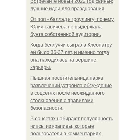
Встречайте новый 2022 год свиньи:
лучшие идеи для празднования
От поп - баллад к гроулингу: почему
Юлия савичева не выдержала
бунта собственной аудитории.
Когда беллуччи сыграла Клеопатру,
ей было 36-37 лет, и именно тогда
она находилась на вершине
карьеры.
Пышная посетительница парка
развлечений устроила обсуждение
в соцсетях после неожиданного
столкновения с правилами
безопасности.
В соцсетях набирают популярность
чипсы из крапивы, которые
пользователи в комментариях