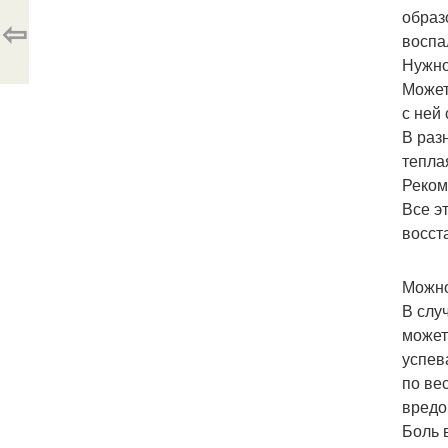
образ
⇦
воспа
Нужно
Может
с ней 
В раз
тепла
Реком
Все э
восст
Можно
В слу
может
успев
по ве
вредо
Боль 