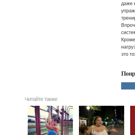
даже 
упраж
трени
Впроч
систе
Кроме
нагру
это т
Понр
Читайте также