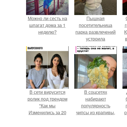
Можно ли сесть на
Пышная
шпагат дома за 1
посетительница
г
неделю?
парка развлечений
Ю
устроила
обсуждение в
соцсетях после
неожиданного
столкновения с
правилами
безопасности.
В сети вирусится
В соцсетях
ролик под трендом
набирают
"Как мы
популярность
Изменились за 20
чипсы из крапивы,
о
лет".
которые
пользователи в
п