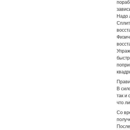
пораб
завис
Надо 
Сплит
восст
Физич
восст
Упраж
быстр
попри
квадр
Прави
В сило
так и
что л
Со вр
получ
После