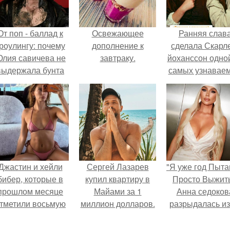
От поп - баллад к
Освежающее
Ранняя слав
роулингу: почему
дополнение к
сделала Скарл
лия савичева не
завтраку.
йоханссон одной
выдержала бунта
самых узнавае
собственной
актрис голливу
аудитории.
но за глянцев
фасадом
скрывалась
огромная
неуверенност
Джастин и хейли
Сергей Лазарев
"Я уже год Пыт
бибер, которые в
купил квартиру в
Просто Выжить
прошлом месяце
Майами за 1
Анна седоков
тметили восьмую
миллион долларов.
разрыдалась из
годовщину
жесткой травли
омолвки, показали
проклятий в се