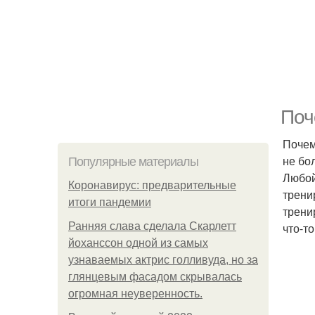
Поч
Почем
не бо
Популярные материалы
Любой
Коронавирус: предварительные
трени
итоги пандемии
трени
Ранняя слава сделала Скарлетт
что-то
йоханссон одной из самых
узнаваемых актрис голливуда, но за
глянцевым фасадом скрывалась
огромная неуверенность.