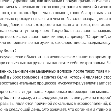
нения упражнения, как побочный продукт физиологически
щением мышечных волокон концентрация молочной кислоты 
 того, как штанга брошена на помост, кровь быстро вымыв
ительно проходит (и как ни в чем не бывало возвращается 
й вид боли, в честь которого и написан этот текст, возника
ная кислота тут ни при чем. Такую боль называют запазд
ще всего испытывают новички или, например, "Старички", 
или непривычные нагрузки и, как следствие, запаздывающ
у болят?
 случае, если объяснить на человеческом языке: во время
 при серьезных нагрузках вы наносите себе микротравмы. Ч
венно, заживление мышечных волокон после таких травм и 
ный выброс гормонов и синтез белка, который является ст
 восстановительных процессов мускулатура увеличивает сво
рно так выглядит ваша хорошенько поврежденная мышца.
у болят не сразу, а на следующий день или даже на второй
разывы являются причиной локальных микровоспалений, ко
о на следующий день. Это означает, что организм активно 