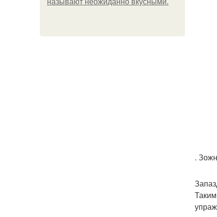
называют неожиданно вкусными.
. Зож
Запаз
Таким
упраж