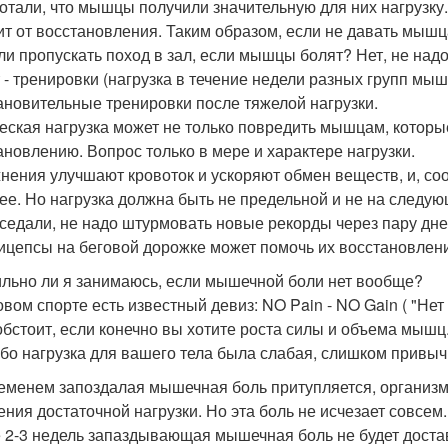
отали, что мышцы получили значительную для них нагрузку
ит от восстановления. Таким образом, если не давать мышца
ли пропускать поход в зал, если мышцы болят? Нет, не надо
 - тренировки (нагрузка в течение недели разных групп мы
ановительные тренировки после тяжелой нагрузки.
еская нагрузка может не только повредить мышцам, которые
ановлению. Вопрос только в мере и характере нагрузки.
нения улучшают кровоток и ускоряют обмен веществ, и, с
ее. Но нагрузка должна быть не предельной и не на следую
седали, не надо штурмовать новые рекорды через пару дней
ицепсы на беговой дорожке может помочь их восстановлен
льно ли я занимаюсь, если мышечной боли нет вообще?
вом спорте есть известный девиз: NO Pain - NO Gain ( "Нет 
 обстоит, если конечно вы хотите роста силы и объема мышц.
ибо нагрузка для вашего тела была слабая, слишком привыч
еменем запоздалая мышечная боль притупляется, организм 
ения достаточной нагрузки. Но эта боль не исчезает совсем.
 2-3 недель запаздывающая мышечная боль не будет достав