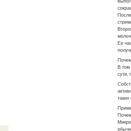
выпол
сокра
После
стрем
Второ
молоч
Ее ча
получ
Почем
В том
сути,
Собст
актив
таких
Приме
Почем
Микро
обычн