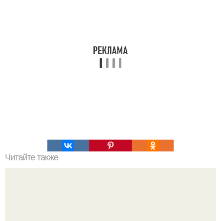
Читайте также