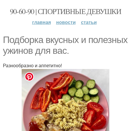
90-60-90 | СПОРТИВНЫЕ ДЕВУШКИ
главная
новости
статьи
Подборка вкусных и полезных
ужинов для вас.
Разнообразно и аппетитно!