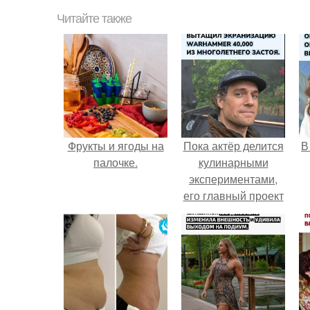
Читайте также
Фрукты и ягоды на
Пока актёр делится
В
палочке.
кулинарными
экспериментами,
его главный проект
сделал серьёзный
шаг вперёд.