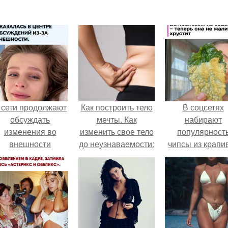
 сети продолжают
Как построить тело
В соцсетях
обсуждать
мечты. Как
набирают
изменения во
изменить свое тело
популярност
внешности
до неузнаваемости:
чипсы из крапи
актрисы.
6 шагов к фигуре
которые
мечты
пользователи
комментария
называют
неожиданно
вкусными.