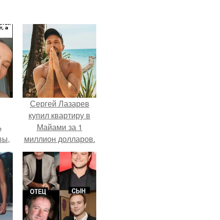
Сергей Лазарев
купил квартиру в
ь
Майами за 1
вы,
миллион долларов.
 в
х