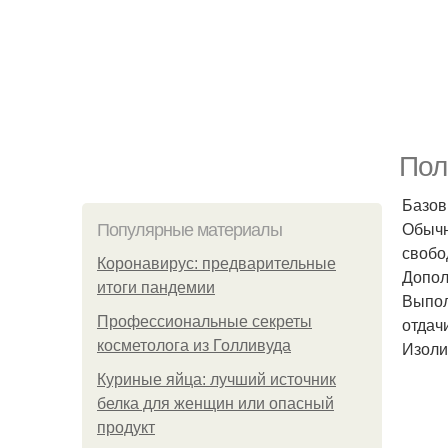
Пол
Базов
Обычн
Популярные материалы
свобо
Коронавирус: предварительные
Допол
итоги пандемии
Выпол
Профессиональные секреты
отдач
косметолога из Голливуда
Изоли
Куриные яйца: лучший источник
белка для женщин или опасный
продукт