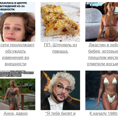
 сети продолжают
ПП- Штрудель из
Джастин и хей
обсуждать
лаваша.
бибер, которые
изменения во
прошлом меся
внешности
отметили вось
актрисы.
годовщину
помолвки, пока
новые фото 
совместного
отдыха.
Анна, давно
"Я тебе билет и
К началу 1980