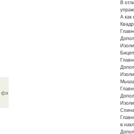
В отл
упраж
А как
Квадр
Главн
Допол
Изоли
Бицеп
Главно
Допол
Изоли
Мышцы
Главн
⇦
Допол
Изоли
Спина
Главн
в накл
Допол