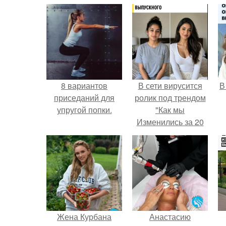
8 вариантов
В сети вирусится
В
приседаний для
ролик под трендом
упругой попки.
"Как мы
Изменились за 20
лет".
Жена Курбана
Анастасию