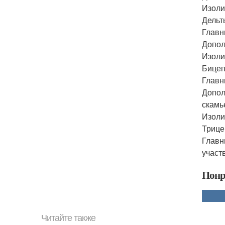
Изоли
Дельт
Главн
Допол
Изоли
Бицеп
Главн
Допол
скамье
Изоли
Трице
Главн
участ
Понр
Читайте также