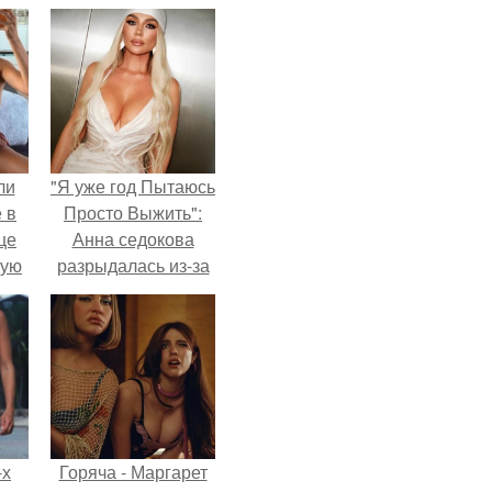
ли
"Я уже год Пытаюсь
 в
Просто Выжить":
це
Анна седокова
мую
разрыдалась из-за
жесткой травли и
зали
проклятий в сети.
с
-х
Горяча - Маргарет