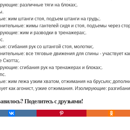
рующие: различные тяги на блоках;.
ы.
ые: жим штанги стоя, подъем штанги на грудь;.
нительные: жимы гантелей сидя и стоя, подъемы через сто
рующие: жим и разводки в тренажерах;.
с.
ые: сгибания рук со штангой стоя, молотки;.
нительные: все тяговые движения для спины - участвует как
 Скотта;.
рующие: сгибания рук на тренажерах и блоках;.
пс.
ые: жим лежа узким хватом, отжимания на брусьях; дополн
вует как агонист, узкие отжимания. Изолирующие: разгибани
авилось? Поделитесь с друзьями!