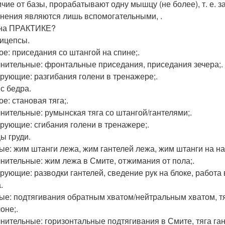
ичие от базы, прорабатывают одну мышцу (не более), т. е. 
нения являются лишь вспомогательными, .
 на ПРАКТИКЕ?
ицепсы.
ое: приседания со штангой на спине;.
нительные: фронтальные приседания, приседания зечера;.
рующие: разгибания голени в тренажере;.
с бедра.
е: становая тяга;.
нительные: румынская тяга со штангой/гантелями;.
рующие: сгибания голени в тренажере;.
 груди.
ые: жим штанги лежа, жим гантелей лежа, жим штанги на на
нительные: жим лежа в Смите, отжимания от пола;.
рующие: разводки гантелей, сведение рук на блоке, работ
.
ые: подтягивания обратным хватом/нейтральным хватом, тяг
оне;.
нительные: горизонтальные подтягивания в Смите, тяга ган