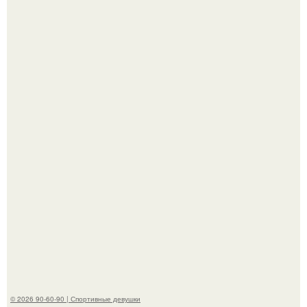
Новая съёмка для бренда KHY стала полной
противоположностью образу, с которым кайли
ассоциировалась последние годы.
Талант - как и хорошие гены - часто передается по
наследству.
© 2026 90-60-90 | Спортивные девушки