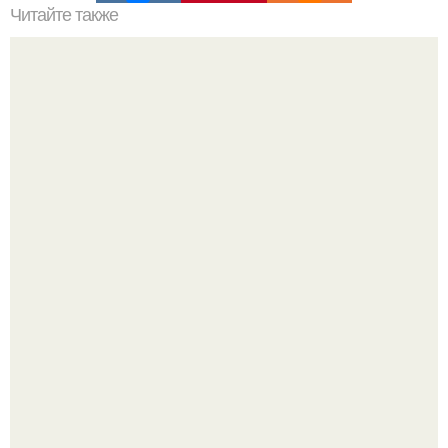
Читайте также
Овсяный торт без муки.
Бывший пришёл к своей сеньорите и потребовал
вернуть все подарки.