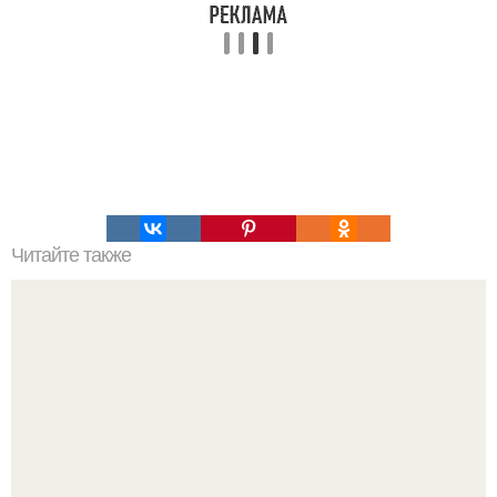
Читайте также
Ким кaрдашьян выпустила лифчик с иcкусствeнными
стоящими с * сками за 62 доллара.