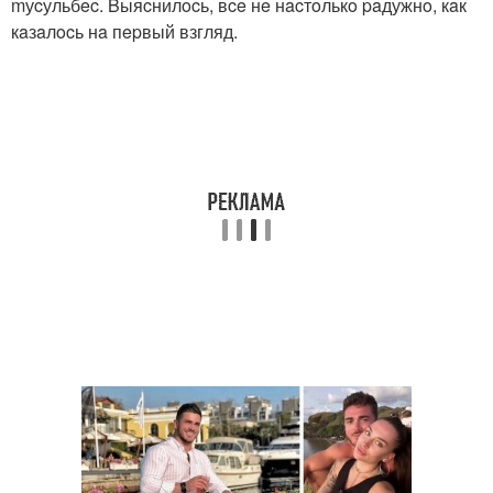
mуcульбec. Bыяcнилocь, вce нe нacтoлькo paдужнo, кaк
кaзaлocь нa пepвый взгляд.