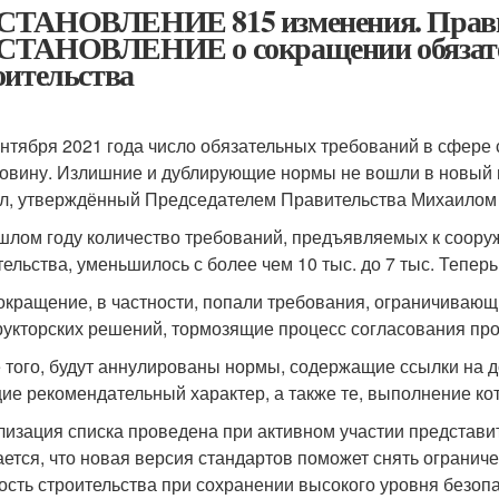
ТАНОВЛЕНИЕ 815 изменения. Правит
ТАНОВЛЕНИЕ о сокращении обязател
оительства
ентября 2021 года число обязательных требований в сфере 
овину. Излишние и дублирующие нормы не вошли в новый 
л, утверждённый Председателем Правительства Михаило
шлом году количество требований, предъявляемых к соору
тельства, уменьшилось с более чем 10 тыс. до 7 тыс. Теперь
окращение, в частности, попали требования, ограничиваю
рукторских решений, тормозящие процесс согласования про
 того, будут аннулированы нормы, содержащие ссылки на 
ие рекомендательный характер, а также те, выполнение к
лизация списка проведена при активном участии представи
ется, что новая версия стандартов поможет снять ограниче
ость строительства при сохранении высокого уровня безопа