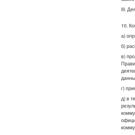
III. Д
10. К
а) оп
б) ра
в) пр
Прави
деяте
данны
г) пр
д) в 
резул
комму
офици
комму