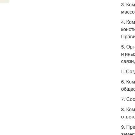
3. Ко
массо
4. Ко
конст
Прави
5. Ор
и ины
связи
II. С
6. Ко
общес
7. Со
8. Ко
ответ
9. Пр
замес