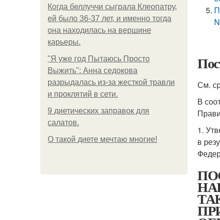
Когда беллуччи сыграла Клеопатру,
П
ей было 36-37 лет, и именно тогда
N
она находилась на вершине
карьеры.
Пос
"Я уже год Пытаюсь Просто
Выжить": Анна седокова
разрыдалась из-за жесткой травли
См. с
и проклятий в сети.
В соо
9 диетических заправок для
Прави
салатов.
1. Ут
О такой диете мечтаю многие!
в рез
Федер
ПО
НА
ТА
ПР