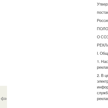
Утвер
поста
Росси
ПОЛ
О СО
РЕКЛ
I. Об
1. На
рекла
2. В 
элект
инфор
служб
⇦
рекла