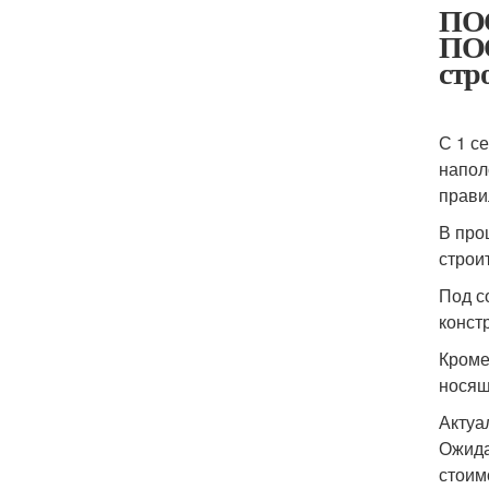
ПОС
ПОС
стр
С 1 с
напол
прави
В про
строи
Под с
конст
Кроме
носящ
Актуа
Ожида
стоим