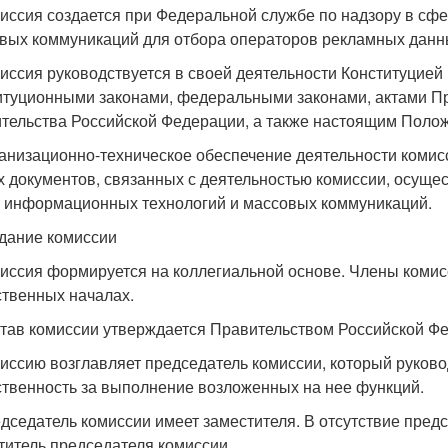
миссия создается при Федеральной службе по надзору в сф
вых коммуникаций для отбора операторов рекламных данных
миссия руководствуется в своей деятельности Конституци
итуционными законами, федеральными законами, актами П
тельства Российской Федерации, а также настоящим Поло
ганизационно-техническое обеспечение деятельности комисс
х документов, связанных с деятельностью комиссии, осуще
, информационных технологий и массовых коммуникаций.
оздание комиссии
миссия формируется на коллегиальной основе. Члены коми
твенных началах.
став комиссии утверждается Правительством Российской Ф
миссию возглавляет председатель комиссии, который руково
ственность за выполнение возложенных на нее функций.
едседатель комиссии имеет заместителя. В отсутствие пред
титель председателя комиссии.