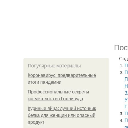
Пос
Сод
П
Популярные материалы
П
Коронавирус: предварительные
П
итоги пандемии
Н
Профессиональные секреты
З
косметолога из Голливуда
У
Г
Куриные яйца: лучший источник
П
белка для женщин или опасный
П
продукт
о