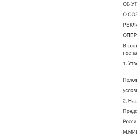
ОБ У
О СО
РЕКЛ
ОПЕР
В соо
поста
1. Ут
Полож
услов
2. На
Предс
Росси
М.МИ