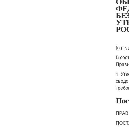
ОБ
ФЕ
БЕ
УТ
РОС
(в ре
В соо
Прави
1. Ут
сводо
требо
Пос
ПРАВ
ПОСТ