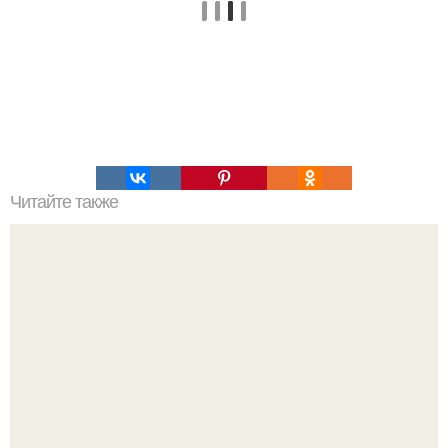
Читайте также
Что значит ухаживать за собой. Забота о себе, уход за
собой...