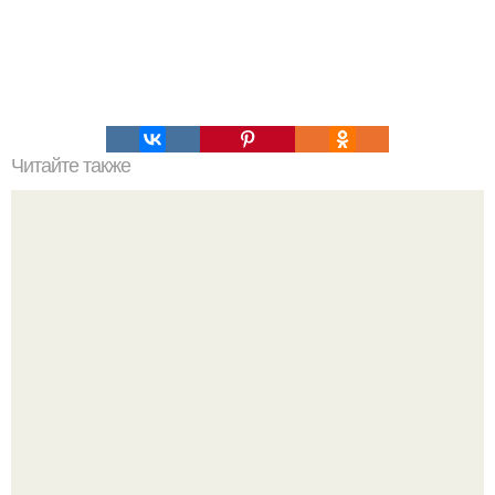
Читайте также
Упражнение от обвисшего живота, просто бомба,
помогает на 100%?