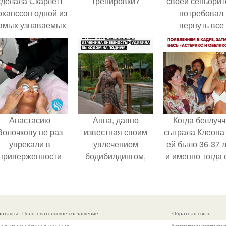
сделала Скарлетт
тренировки?
своей сеньорит
оханссон одной из
потребовал
амых узнаваемых
вернуть все
актрис голливуда,
подарки.
но за глянцевым
фасадом
скрывалась
огромная
неуверенность.
Анастасию
Анна, давно
Когда беллучч
Волочкову не раз
известная своим
сыграла Клеопа
упрекали в
увлечением
ей было 36-37 л
приверженности
бодибилдингом,
и именно тогда 
старевшим бьюти -
впервые
находилась н
процедурам.
попробовала себя
вершине карье
в роли модели.
онтакты
Пользовательское соглашение
Обратная связь
олитика конфидециальности
Копирование разрешено при у