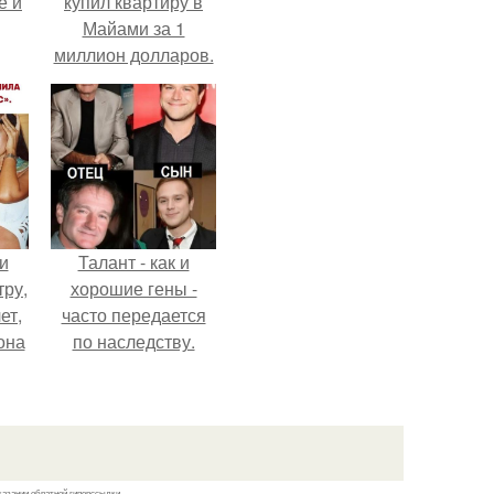
е и
купил квартиру в
Майами за 1
миллион долларов.
и
Талант - как и
тру,
хорошие гены -
ет,
часто передается
она
по наследству.
а
ры.
казании обратной гиперссылки.