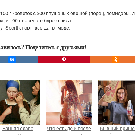
 100 г креветок с 200 г тушеных овощей (перец, помидоры,
м, и 100 г вареного бурого риса.
_Sportt спорт_всегда_в_моде.
авилось? Поделитесь с друзьями!
Ранняя слава
Что есть до и после
Бывший пришё