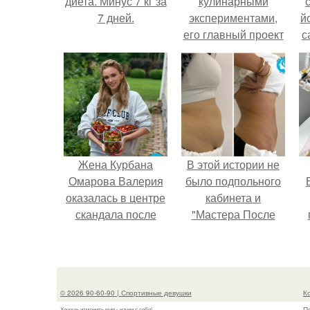
диета. Минус 7 кг за
кулинарными
7 дней.
экспериментами,
й
его главный проект
с
сделал серьёзный
шаг вперёд.
Жена Курбана
В этой истории не
Омарова Валерия
было подпольного
оказалась в центре
кабинета и
скандала после
"Мастера После
визита блогера
Двухнедельных
у
Марины ильиной в
Курсов".
её
косметологическую
© 2026 90-60-90 | Спортивные девушки
К
клинику.
П
Хочешь изменить мир - начни с себя!