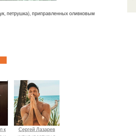
 лук, петрушка), приправленных оливковым
л к
Сергей Лазарев