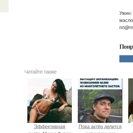
Ужин:
масло
пп@my
Понр
Читайте также
Эффективная
Пока актёр делится