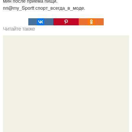
мин после приема пищи.
пп@my_Sportt спорт_всегда_в_моде.
Читайте также
7 способов вкусно приготовить куриную грудку?