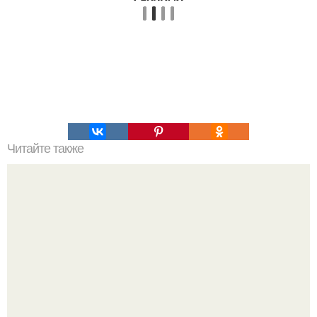
Читайте также
Йога для живота: 5 несложных поз, которые помогут
вернуть стройность.