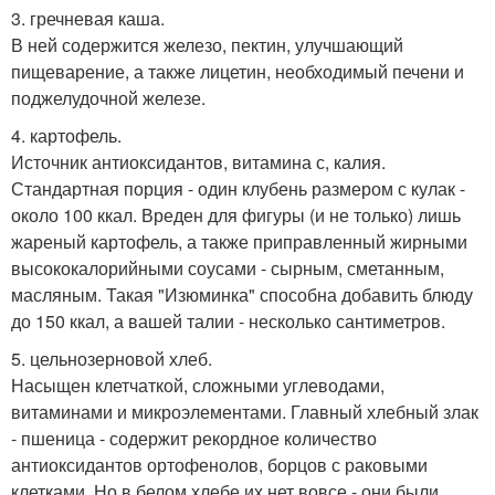
3. гречневая каша.
В ней содержится железо, пектин, улучшающий
пищеварение, а также лицетин, необходимый печени и
поджелудочной железе.
4. картофель.
Источник антиоксидантов, витамина с, калия.
Стандартная порция - один клубень размером с кулак -
около 100 ккал. Вреден для фигуры (и не только) лишь
жареный картофель, а также приправленный жирными
высококалорийными соусами - сырным, сметанным,
масляным. Такая "Изюминка" способна добавить блюду
до 150 ккал, а вашей талии - несколько сантиметров.
5. цельнозерновой хлеб.
Насыщен клетчаткой, сложными углеводами,
витаминами и микроэлементами. Главный хлебный злак
- пшеница - содержит рекордное количество
антиоксидантов ортофенолов, борцов с раковыми
клетками. Но в белом хлебе их нет вовсе - они были