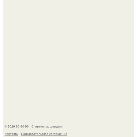
Артист джиган свои мускулы показал.
Кевин спейси заявил, что многолетние судебные
разбирательства практически уничтожили его состояние.
© 2026 90-60-90 | Спортивные девушки
Контакты
Пользовательское соглашение