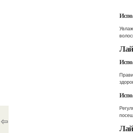
Испо
Увлаж
волос
Лай
Испо
Прави
здоро
Испо
Регул
посещ
⇦
Лай