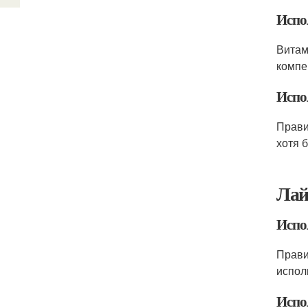
Испо
Витам
компе
Испо
Прави
хотя 
Лай
Испо
Прави
испол
Испо