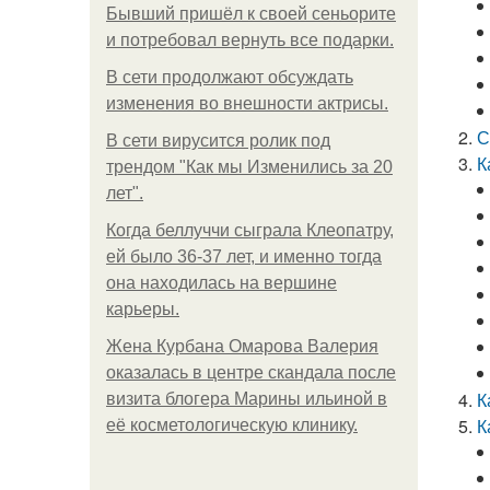
Бывший пришёл к своей сеньорите
и потребовал вернуть все подарки.
В сети продолжают обсуждать
изменения во внешности актрисы.
С
В сети вирусится ролик под
К
трендом "Как мы Изменились за 20
лет".
Когда беллуччи сыграла Клеопатру,
ей было 36-37 лет, и именно тогда
она находилась на вершине
карьеры.
Жена Курбана Омарова Валерия
оказалась в центре скандала после
К
визита блогера Марины ильиной в
К
её косметологическую клинику.