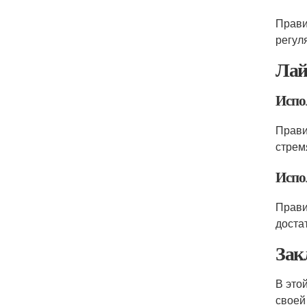
Прави
регул
Лай
Испо
Прави
стрем
Испо
Прави
доста
Зак
В это
своей