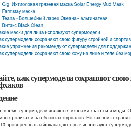
Gigi Ихтиоловая грязевая маска Solar Energy Mud Mask
Farmstay маска
Teana «Волшебный ларец Океана» альгинатная
Витэкс Black Clean
акие маски для лица используют супермодели
ак супермодели сохраняют свою фигуру стройной и спорти
акие упражнения рекомендуют супермодели для поддержа
ак супермодели сохраняют свою кожу на лице и теле без м
айте, как супермодели сохраняют свою 
фхаков
дение
е время супермодели являются иконами красоты и моды. О
мных роликах и на обложках журналов. Но как они сохраняю
 10 проверенных лайфхаках, которые используют супермод