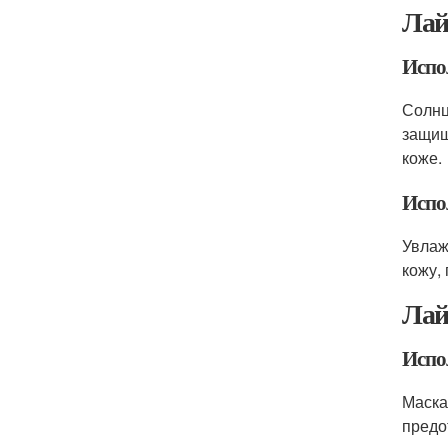
Лай
Испо
Солнц
защищ
коже.
Испо
Увлаж
кожу,
Лай
Испо
Маска
предо