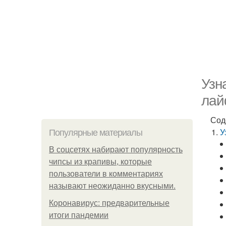
Узн
лай
Сод
У
Популярные материалы
В соцсетях набирают популярность
чипсы из крапивы, которые
пользователи в комментариях
называют неожиданно вкусными.
Коронавирус: предварительные
итоги пандемии