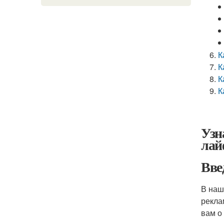
К
К
К
К
Узн
лай
Вве
В наш
рекла
вам о