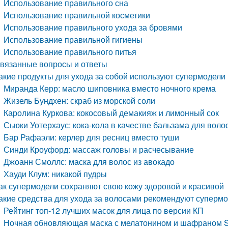
Использование правильного сна
Использование правильной косметики
Использование правильного ухода за бровями
Использование правильной гигиены
Использование правильного питья
вязанные вопросы и ответы
акие продукты для ухода за собой используют супермодели
Миранда Керр: масло шиповника вместо ночного крема
Жизель Бундхен: скраб из морской соли
Каролина Куркова: кокосовый демакияж и лимонный сок
Сьюки Уотерхаус: кока-кола в качестве бальзама для воло
Бар Рафаэли: керлер для ресниц вместо туши
Синди Кроуфорд: массаж головы и расчесывание
Джоанн Смоллс: маска для волос из авокадо
Хауди Клум: никакой пудры
ак супермодели сохраняют свою кожу здоровой и красивой
акие средства для ухода за волосами рекомендуют суперм
Рейтинг топ-12 лучших масок для лица по версии КП
Ночная обновляющая маска с мелатонином и шафраном S