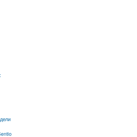
с
одели
entio