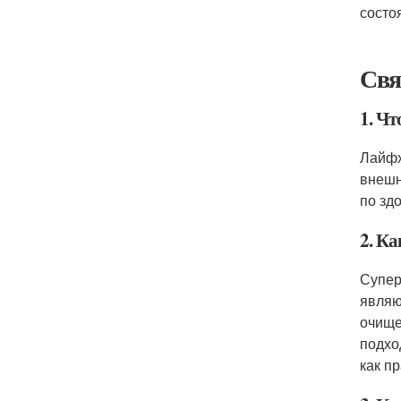
состо
Свя
1. Чт
Лайфх
внешн
по зд
2. К
Супер
являю
очище
подхо
как п