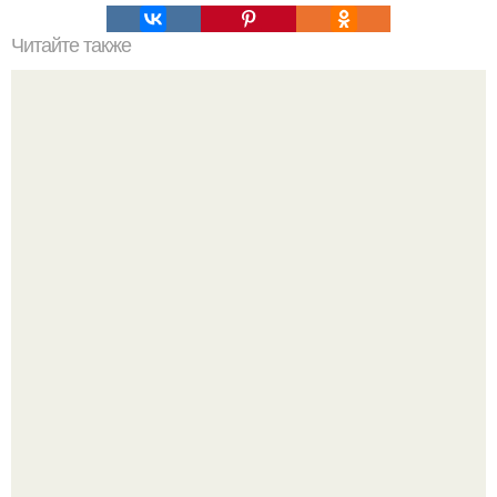
Читайте также
Коронавирус: предварительные итоги пандемии
Когда беллуччи сыграла Клеопатру, ей было 36-37 лет, и
именно тогда она находилась на вершине карьеры.