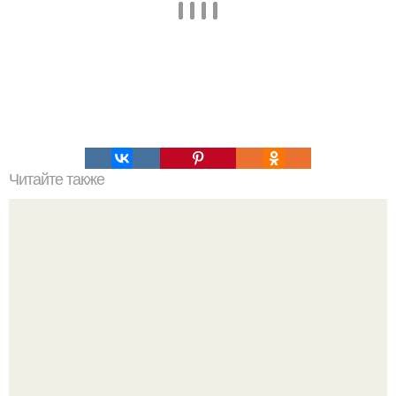
Читайте также
Что значит ухаживать за собой. Забота о себе, уход за
собой...