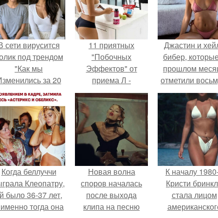
В сети вирусится
11 приятных
Джастин и хей
олик под трендом
"Побочных
бибер, которые
"Как мы
Эффектов" от
прошлом меся
Изменились за 20
приема Л -
отметили вось
лет".
карнитина.
годовщину
помолвки, пока
новые фото 
совместного
отдыха.
Когда беллуччи
Новая волна
К началу 1980
ыграла Клеопатру,
споров началась
Кристи бринк
й было 36-37 лет,
после выхода
стала лицом
 именно тогда она
клипа на песню
американског