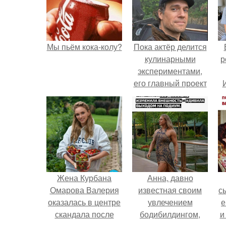
Мы пьём кока-колу?
Пока актёр делится
кулинарными
р
экспериментами,
его главный проект
сделал серьёзный
шаг вперёд.
Жена Курбана
Анна, давно
Омарова Валерия
известная своим
с
оказалась в центре
увлечением
е
скандала после
бодибилдингом,
и