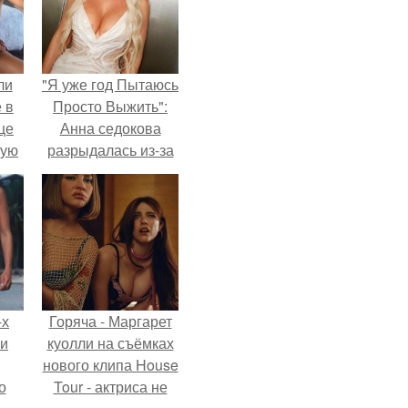
ли
"Я уже год Пытаюсь
 в
Просто Выжить":
це
Анна седокова
мую
разрыдалась из-за
жесткой травли и
зали
проклятий в сети.
с
-х
Горяча - Маргарет
ли
куолли на съёмках
нового клипа House
о
Tour - актриса не