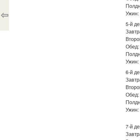
Полдн
⇦
Ужин: 
5-й де
Завтра
Второй
Обед: 
Полдни
Ужин: 
6-й де
Завтра
Второй
Обед: 
Полдн
Ужин:
7-й де
Завтра