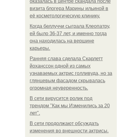
оказалась в центре скандала после
визита блогера Марины ильиной в
её косметологическую клинику.
Когда беллуччи сыграла Клеопатру,
ей было 36-37 лет, и именно тогда
она находилась на вершине
карьеры.
Ранняя слава сделала Скарлетт
йоханссон одной из самых
узнаваемых актрис голливуда, но за
глянцевым фасадом скрывалась
огромная неуверенность.
В сети вирусится ролик под
трендом "Как мы Изменились за 20
лет".
В сети продолжают обсуждать
изменения во внешности актрисы.