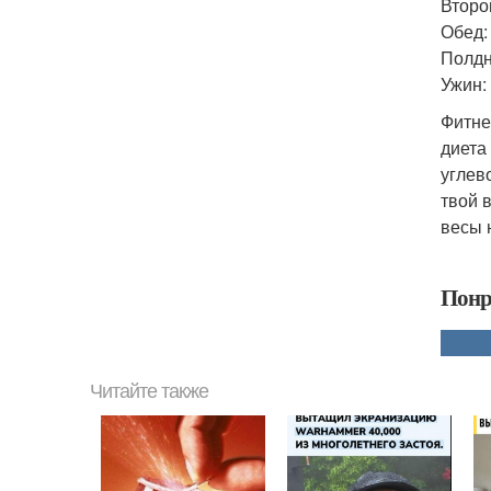
Второй
Обед: 
Полдни
Ужин:
Фитне
диета
углев
твой 
весы 
Понр
Читайте также