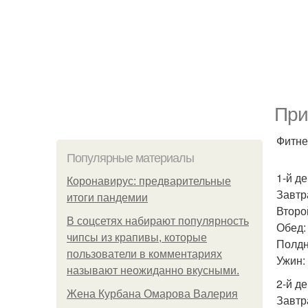
При
Фитнес
Популярные материалы
1-й де
Коронавирус: предварительные
Завтра
итоги пандемии
Второ
В соцсетях набирают популярность
Обед: 
чипсы из крапивы, которые
Полдн
пользователи в комментариях
Ужин: 
называют неожиданно вкусными.
2-й де
Жена Курбана Омарова Валерия
Завтр