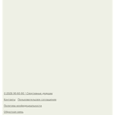
Анастасию Волочкову не раз упрекали в
приверженности устаревшим бьюти - процедурам.
Анна, давно известная своим увлечением
бодибилдингом, впервые попробовала себя в роли
модели.
© 2026 90-60-90 | Спортивные девушки
Контакты
Пользовательское соглашение
Политика конфидециальности
Обратная связь