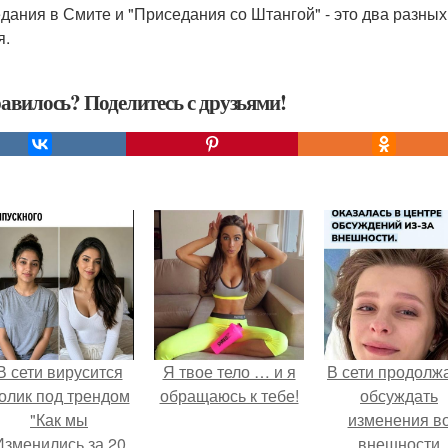
дания в Смите и "Приседания со Штангой" - это два разны
я.
авилось? Поделитесь с друзьями!
В сети вирусится
Я твое тело … и я
В сети продолж
олик под трендом
обращаюсь к тебе!
обсуждать
"Как мы
изменения в
Изменились за 20
внешности