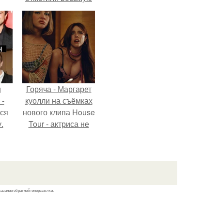
годовщину
помолвки, показали
новые фото с
совместного
отдыха.
и
Горяча - Маргарет
 -
куолли на съёмках
тся
нового клипа House
.
Tour - актриса не
только появилась в
кадре, но и
выступила в роли
сорежиссёра
проекта.
казании обратной гиперссылки.