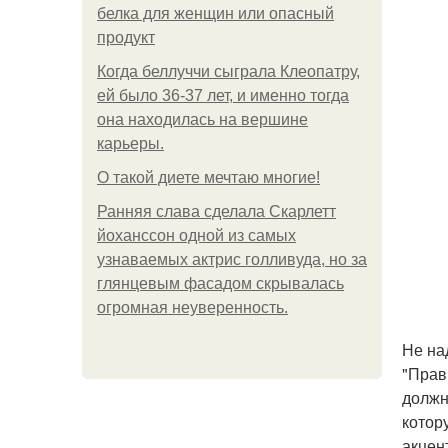
белка для женщин или опасный
продукт
Когда беллуччи сыграла Клеопатру,
ей было 36-37 лет, и именно тогда
она находилась на вершине
карьеры.
О такой диете мечтаю многие!
Ранняя слава сделала Скарлетт
йоханссон одной из самых
узнаваемых актрис голливуда, но за
глянцевым фасадом скрывалась
огромная неуверенность.
Не на
"Прав
должн
котор
акцен