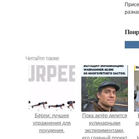
Присе
разна
Понр
Читайте также
Бёрпи: лучшее
Пока актёр делится
упражнения для
кулинарными
р
похудения.
экспериментами,
его главный проект