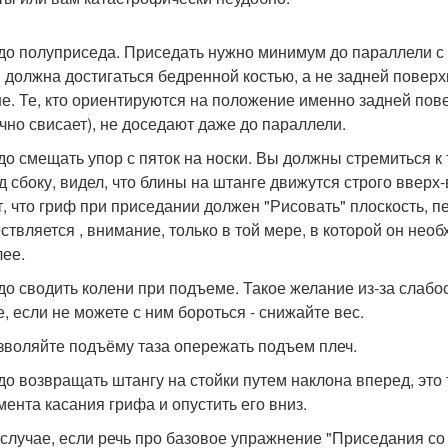
до полуприседа. Приседать нужно минимум до параллели с п
 должна достигаться бедренной костью, а не задней поверх
е. Те, кто ориентируются на положение именно задней пове
чно свисает), не доседают даже до параллели.
до смещать упор с пяток на носки. Вы должны стремиться к
д сбоку, видел, что блины на штанге движутся строго вверх-
т, что гриф при приседании должен "Рисовать" плоскость, 
ствляется , внимание, только в той мере, в которой он не
лее.
до сводить колени при подъеме. Такое желание из-за слаб
е, если не можете с ним бороться - снижайте вес.
зволяйте подъёму таза опережать подъем плеч.
до возвращать штангу на стойки путем наклона вперед, это
мента касания грифа и опустить его вниз.
 случае, если речь про базовое упражнение "Приседания со