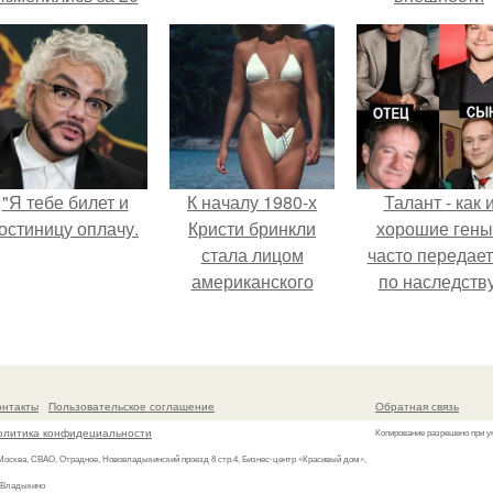
лет".
актрисы.
"Я тебе билет и
К началу 1980-х
Талант - как 
остиницу оплачу.
Кристи бринкли
хорошие гены
стала лицом
часто передае
американского
по наследству
моделинга и
главным
воплощением
естественной
онтакты
Пользовательское соглашение
Обратная связь
привлекательности.
олитика конфидециальности
Копирование разрешено при у
 Москва, СВАО, Отрадное, Нововладыкинский проезд 8 стр.4, Бизнес-центр «Красивый дом»,
 Владыкино