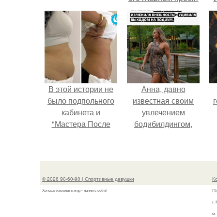
сделал серьёзный
шаг вперёд.
В этой истории не
Анна, давно
было подпольного
известная своим
г
кабинета и
увлечением
"Мастера После
бодибилдингом,
Двухнедельных
впервые
Курсов".
попробовала себя
в роли модели.
© 2026 90-60-90 | Спортивные девушки
К
П
Хочешь изменить мир - начни с себя!
г.
м.