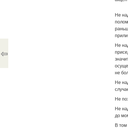
Не на
полом
раньш
прили
Не на
⇦
присе
значи
осуще
не бо
Не на
случа
Не по
Не на
до мо
В том