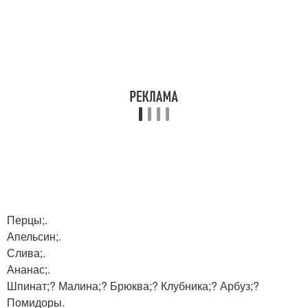
Перцы;.
Апельсин;.
Слива;.
Ананас;.
Шпинат;? Малина;? Брюква;? Клубника;? Арбуз;?
Помидоры.