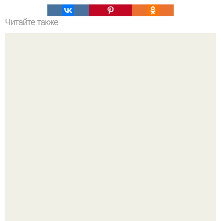
Читайте также
Планка: как правильно ее выполнять.
Пышная посетительница парка развлечений устроила
обсуждение в соцсетях после неожиданного