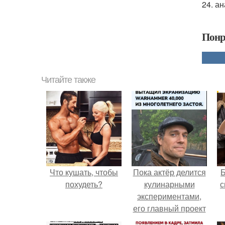
24. ан
Понр
Читайте также
Что кушать, чтобы
Пока актёр делится
похудеть?
кулинарными
с
экспериментами,
его главный проект
сделал серьёзный