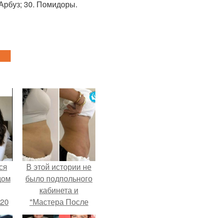
 Арбуз; 30. Помидоры.
ся
В этой истории не
дом
было подпольного
кабинета и
 20
"Мастера После
Двухнедельных