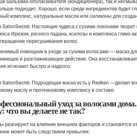
как бальзама-ополаскивателя (кондиционера), так и несмы
ольше подходит. Хорошо, если среди ингредиентов будет гл
ный комплекс, натуральные масла или силиконы для создан
 SalonSecret. Настоящие чудеса с сухими локонами творит
екса Иризом, росного ладана, ксилозы и комплекса глико-а
твращение пересушивания волос.
енимый помощник в уходе за сухими волосами — маска для
няющее и разглаживающее действие. Она восстанавливает г
ие исчезают быстро и надолго.
 SalonSecret. Подходящая маска есть у Redken —делает в
овому маслу и протеиновому комплексу в составе.
фессиональный уход за волосами дома
у: что вы делаете не так?
ы реагируют на влияние внешних факторов и становятся о
яние может быть следствием привычек: