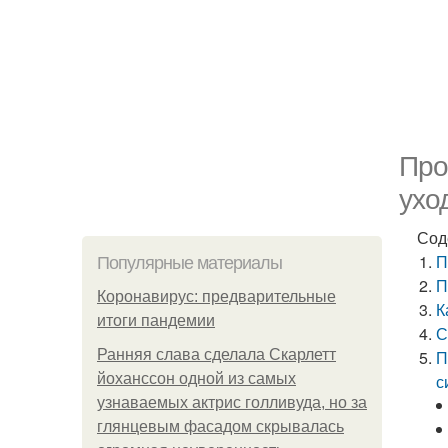
Про
ухо
Сод
П
Популярные материалы
П
Коронавирус: предварительные
К
итоги пандемии
С
Ранняя слава сделала Скарлетт
П
йоханссон одной из самых
с
узнаваемых актрис голливуда, но за
глянцевым фасадом скрывалась