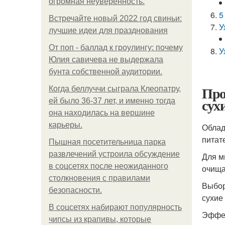
огромная неуверенность.
5
Встречайте новый 2022 год свиньи:
У
лучшие идеи для празднования
От поп - баллад к гроулингу: почему
У
Юлия савичева не выдержала
бунта собственной аудитории.
Про
Когда беллуччи сыграла Клеопатру,
сух
ей было 36-37 лет, и именно тогда
она находилась на вершине
карьеры.
Облад
питат
Пышная посетительница парка
развлечений устроила обсуждение
Для м
в соцсетях после неожиданного
очищае
столкновения с правилами
Выбор
безопасности.
сухие
В соцсетях набирают популярность
Эффек
чипсы из крапивы, которые