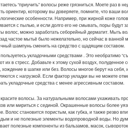
таетесь “приучить” волосы реже грязниться. Моете раз в нед
сть ориентир, которому вы доверяете, помните, что ваши во
логические особенности. Например, при жирной коже голо
вается с пылью, и если долго его не смывать, поры будут 
ты волос, можно заработать себорейный дерматит. Мыть вол
азад частое мытьё было нежелательно, но сейчас в ванной 
чный шампунь сменить на средство с щадящим составом.
 пользуетесь укладочными средствами . Это необратимо “съ
ют их в стресс. Добавьте к этому сухой воздух, полуденное
, хождение в шапке или без. Волосы многое берут на себя, и
ляются с нагрузкой. Если фактор укладки вы не можете отмен
ать укладочные средства с менее агрессивным составом.
 красите волосы. За натуральными волосами ухаживать прощ
ков или мириться с сединой. Окрашенные волосы более уяз
е. Волос становится пористым, как губка, и также резво впи
, дым и не полезные элементы водопроводной воды. Но дум
вает полезные компоненты из бальзамов, масок, сывороток