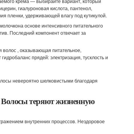
ваемого крема — выбирайте вариант, который
ицерин, гиалуроновая кислота, пантенол,
ия пленки, удерживающей влагу под кутикулой.
 молочкона основе интенсивного питательного
ктив. Последний компонент отвечает за
 волос , оказывающая питательное,
идробаланс прядей: электризация, тусклость и
олосы невероятно шелковистыми благодаря
. Волосы теряют жизненную
тражением внутренних процессов. Нездоровое