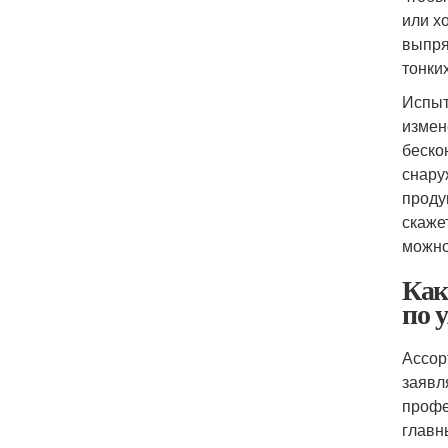
или х
выпря
тонки
Испыт
измен
беско
снару
проду
скаже
можно
Как
по 
Ассор
заявл
профе
главн