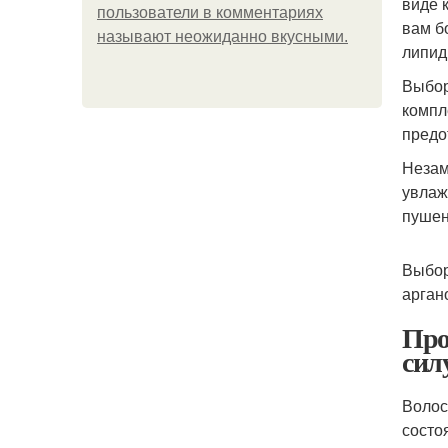
виде 
пользователи в комментариях
вам б
называют неожиданно вкусными.
липид
Выбор
компл
предо
Незам
увлаж
пушен
Выбор
арган
Про
сил
Волос
состо