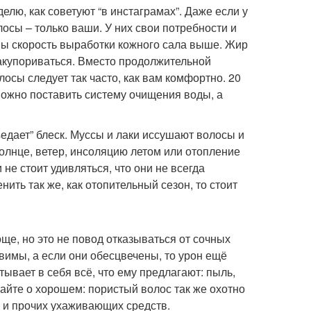
елю, как советуют “в инстаграмах”. Даже если у
лосы – только ваши. У них свои потребности и
вы скорость выработки кожного сала выше. Жир
закупориваться. Вместо продолжительной
осы следует так часто, как вам комфортно. 20
можно поставить систему очищения воды, а
едает” блеск. Муссы и лаки иссушают волосы и
 солнце, ветер, инсоляцию летом или отопление
 не стоит удивляться, что они не всегда
ить так же, как отопительный сезон, то стоит
е, но это не повод отказываться от сочных
вимы, а если они обесцвечены, то урон ещё
тывает в себя всё, что ему предлагают: пыль,
айте о хорошем: пористый волос так же охотно
 и прочих ухаживающих средств.