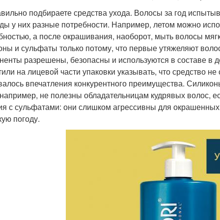
вильно подбираете средства ухода. Волосы за год испыты
ды у них разные потребности. Например, летом можно ис
бностью, а после окрашивания, наоборот, мыть волосы мяг
оны и сульфаты только потому, что первые утяжеляют волос
ненты разрешены, безопасны и используются в составе в 
тили на лицевой части упаковки указывать, что средство н
валось впечатления конкурентного преимущества. Силиконы,
 например, не полезны обладательницам кудрявых волос, е
ия с сульфатами: они слишком агрессивны для окрашенных 
кую погоду.