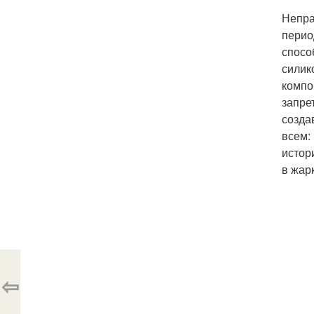
Непра
перио
спосо
силик
компо
запре
созда
всем:
истор
в жар
⇦