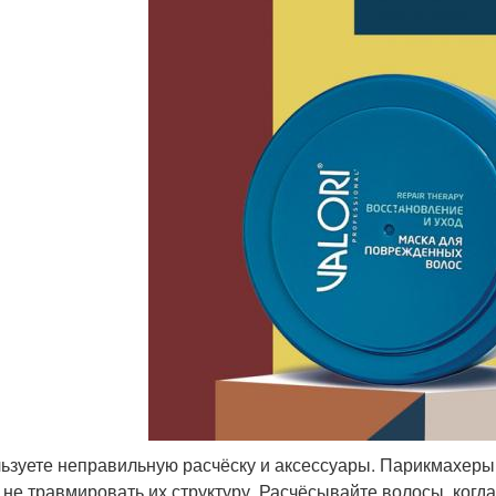
ьзуете неправильную расчёску и аксессуары. Парикмахеры
 не травмировать их структуру. Расчёсывайте волосы, ког