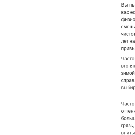
Вы пы
вас е
физио
смеши
чисто
лет н
привы
Часто
вгоня
зимой
справ
выбир
Часто
оттен
больш
грязь
впиты