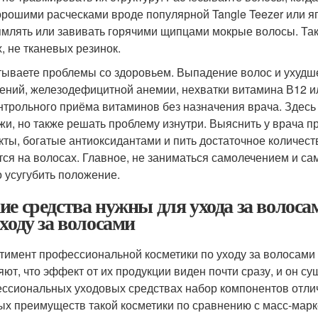
орошими расческами вроде популярной Tangle Teezer или яп
млять или завивать горячими щипцами мокрые волосы. Такж
х, не тканевых резинок.
ываете проблемы со здоровьем. Выпадение волос и ухудше
ений, железодефицитной анемии, нехватки витамина В12 ил
нтрольного приёма витаминов без назначения врача. Здесь
жи, но также решать проблему изнутри. Выяснить у врача п
кты, богатые антиоксидантами и пить достаточное количест
тся на волосах. Главное, не заниматься самолечением и са
 усугубить положение.
ие средства нужны для ухода за волос
уходу за волосами
тимент профессиональной косметики по уходу за волосами
яют, что эффект от их продукции виден почти сразу, и он с
ссиональных уходовых средствах набор компонентов отлича
ых преимуществ такой косметики по сравнению с масс-марк