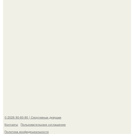
Талант - как и хорошие гены - часто передается по
наследству.
Горяча - Маргарет куолли на съёмках нового клипа
House Tour - актриса не только появилась в кадре, но и
выступила в роли сорежиссёра проекта.
© 2026 90-60-90 | Спортивные девушки
Контакты
Пользовательское соглашение
Политика конфидециальности