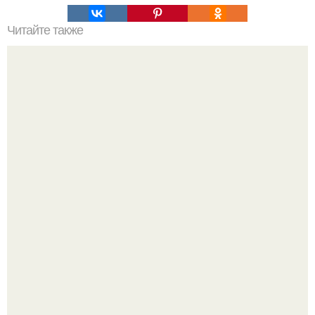
Читайте также
Вязаное платье: тренды и стили 2019 года
Сергей Лазарев купил квартиру в Майами за 1 миллион
долларов.