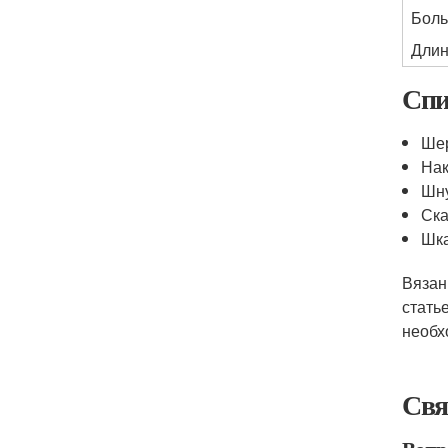
Боль
Длин
Спи
Ше
Нак
Шну
Ска
Шка
Вязан
стать
необх
Свя