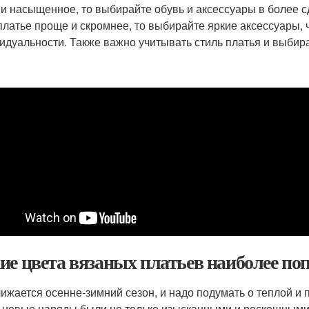
 и насыщенное, то выбирайте обувь и аксессуары в более с
платье проще и скромнее, то выбирайте яркие аксессуары,
идуальности. Также важно учитывать стиль платья и выбира
ие цвета вязаных платьев наиболее поп
ижается осенне-зимний сезон, и надо подумать о теплой и п
 новые наряды были не только изысканными и роскошными, 