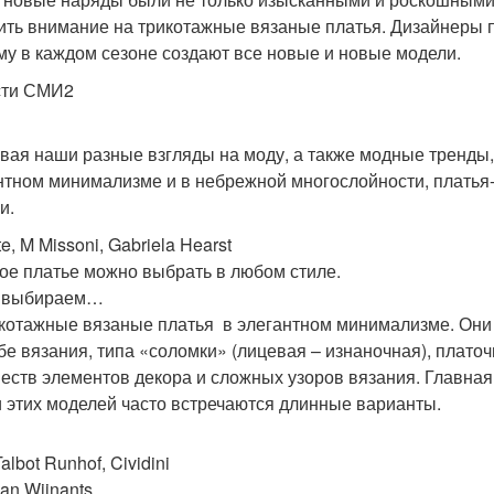
ить внимание на трикотажные вязаные платья. Дизайнеры п
му в каждом сезоне создают все новые и новые модели.
сти СМИ2
вая наши разные взгляды на моду, а также модные тренды
нтном минимализме и в небрежной многослойности, плать
и.
e, M Missoni, Gabriela Hearst
ое платье можно выбрать в любом стиле.
, выбираем…
икотажные вязаные платья в элегантном минимализме. Они
бе вязания, типа «соломки» (лицевая – изнаночная), платоч
еств элементов декора и сложных узоров вязания. Главная 
 этих моделей часто встречаются длинные варианты.
albot Runhof, Cividini
ian Wijnants