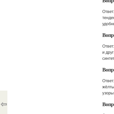
Вопро
Ответ
тенде
удобн
Вопр
Ответ
и дру
синте
Вопр
Ответ
жёлты
узоры
⇦
Вопр