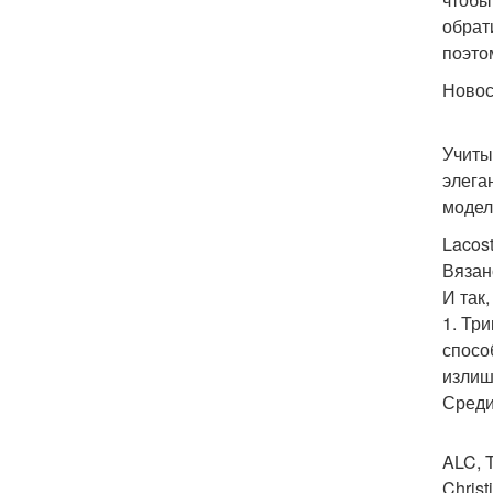
обрат
поэто
Ново
Учиты
элега
модел
Lacost
Вязан
И так
1. Тр
спосо
излиш
Среди
ALC, T
Christ