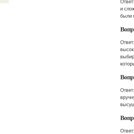
Ответ
и сло
были 
Вопр
Ответ
высок
выбир
котор
Вопр
Ответ
вручн
высуш
Вопро
Ответ