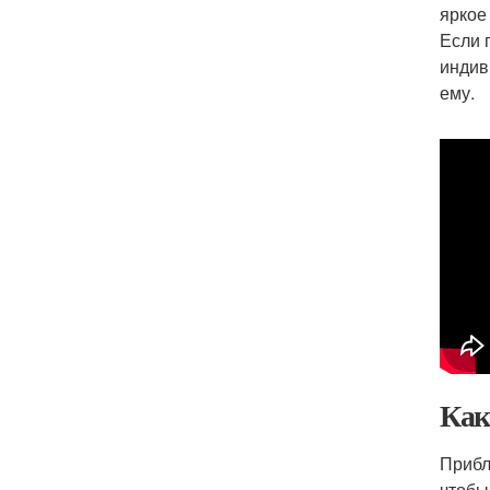
яркое
Если 
индив
ему.
Как
Прибл
чтобы