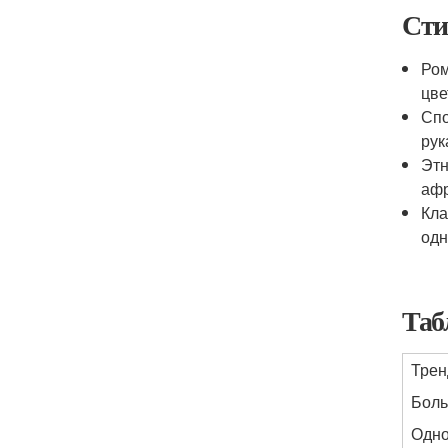
Сти
Ром
цве
Спо
рук
Этн
афр
Кла
одн
Таб
Тре
Боль
Одно