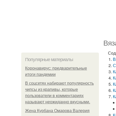
Вяз
Сод
В
Популярные материалы
С
Коронавирус: предварительные
К
итоги пандемии
К
В соцсетях набирают популярность
К
чипсы из крапивы, которые
К
пользователи в комментариях
К
называют неожиданно вкусными.
Жена Курбана Омарова Валерия
К