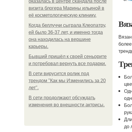
оказалась в центре скандала после
визита блогера Марины ильиной в
её косметологическую клинику.
Вяз
Когда беллуччи сыграла Клеопатру,
ей было 36-37 лет, и именно тогда
Вязан
она находилась на вершине
более
карьеры.
тренд
Бывший пришёл к своей сеньорите
Тре
и потребовал вернуть все подарки.
В сети вирусится ролик под
Бол
трендом "Как мы Изменились за 20
цве
лет".
Одн
одн
В сети продолжают обсуждать
Бол
изменения во внешности актрисы.
рук
Дли
до 