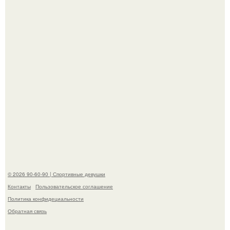
наследству.
Горяча - Маргарет куолли на съёмках нового клипа
House Tour - актриса не только появилась в кадре, но и
выступила в роли сорежиссёра проекта.
© 2026 90-60-90 | Спортивные девушки
Контакты
Пользовательское соглашение
Политика конфидециальности
Обратная связь