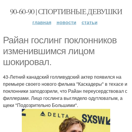
90-60-90 | СПОРТИВНЫЕ ДЕВУШКИ
главная
новости
статьи
Райан гослинг поклонников
изменившимся лицом
шокировал.
43-Летний канадский голливудский актер появился на
премьере своего нового фильма "Каскадеры" в техасе и
поклонники заподозрили, что Райан переусердствовал с
филлерами. Лицо гослинга выглядело одутловатым, а
щеки "Подозрительно Большими".