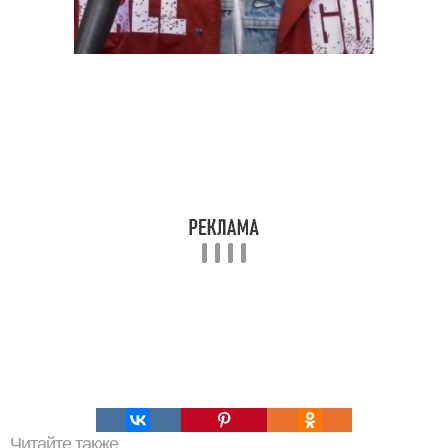
Читайте также